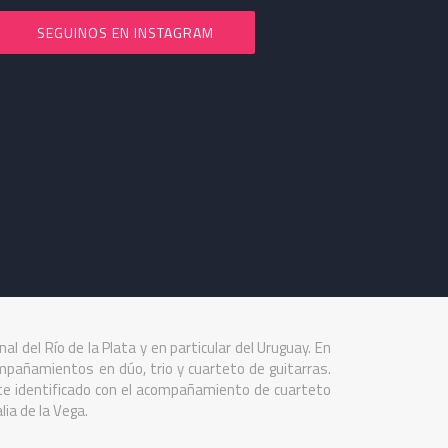
SEGUINOS EN INSTAGRAM
al del Río de la Plata y en particular del Uruguay. En
ompañamientos en dúo, trio y cuarteto de guitarras.
te identificado con el acompañamiento de cuarteto
ia de la Vega.