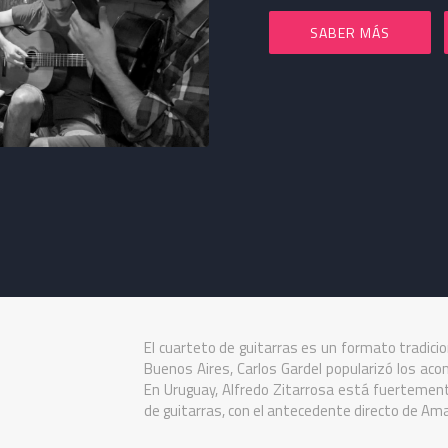
SABER MÁS
El cuarteto de guitarras es un formato tradicion
Buenos Aires, Carlos Gardel popularizó los ac
En Uruguay, Alfredo Zitarrosa está fuertemen
de guitarras, con el antecedente directo de Amal